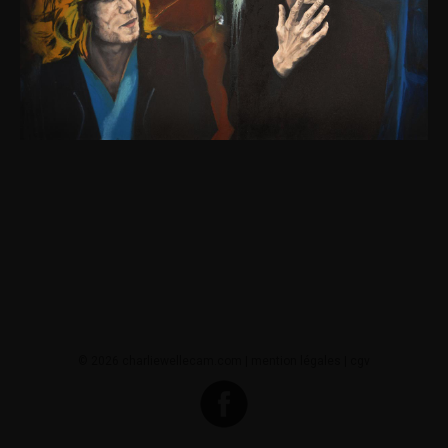
© 2026 charliewellecam.com |
mention légales
|
cgv