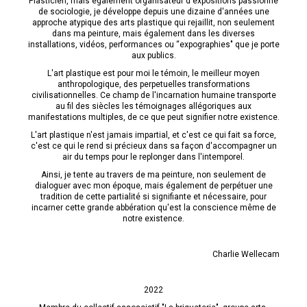
Plasticien, mais également organisateur d'expositions passionné
de sociologie, je développe depuis une dizaine d'années une
approche atypique des arts plastique qui rejaillit, non seulement
dans ma peinture, mais également dans les diverses
installations, vidéos, performances ou “expographies" que je porte
aux publics.
L'art plastique est pour moi le témoin, le meilleur moyen
anthropologique, des perpetuelles transformations
civilisationnelles. Ce champ de l'incarnation humaine transporte
au fil des siècles les témoignages allégoriques aux
manifestations multiples, de ce que peut signifier notre existence.
L'art plastique n'est jamais impartial, et c'est ce qui fait sa force,
c'est ce qui le rend si précieux dans sa façon d'accompagner un
air du temps pour le replonger dans l'intemporel.
Ainsi, je tente au travers de ma peinture, non seulement de
dialoguer avec mon époque, mais également de perpétuer une
tradition de cette partialité si signifiante et nécessaire, pour
incarner cette grande abbération qu'est la conscience même de
notre existence.
Charlie Wellecam
2022