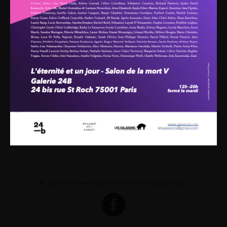
© 2026 charliewellecam.com |
mention légales
|
cgv